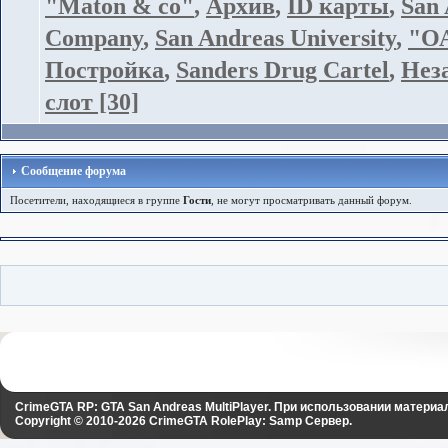
"Maton & co"
,
Архив
,
ID карты
,
San 
Company
,
San Andreas University
,
"О
Постройка
,
Sanders Drug Cartel
,
Нез
слот [30]
Сообщение форума
Посетители, находящиеся в группе
Гости
, не могут просматривать данный форум.
CrimeGTA RP: GTA San Andreas MultiPlayer. При использовании материа
Copyright © 2010-2026
CrimeGTA RolePlay: Samp Сервер
.