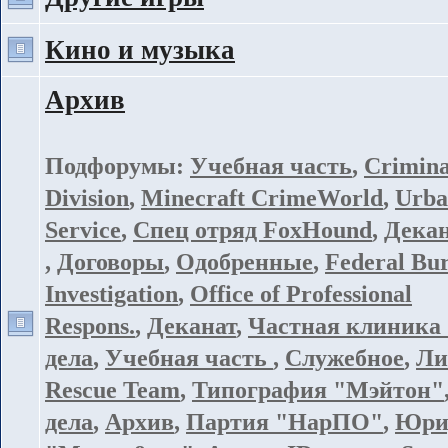
Кино и музыка
Архив
Подфорумы:
Учебная часть
,
Crimina
Division
,
Minecraft CrimeWorld
,
Urba
Service
,
Спец отряд FoxHound
,
Дека
,
Договоры
,
Одобренные
,
Federal Bur
Investigation
,
Office of Professional
Respons.
,
Деканат
,
Частная клиника
дела
,
Учебная часть
,
Служебное
,
Ли
Rescue Team
,
Типография "Мэйтон"
дела
,
Архив
,
Партия "НарПО"
,
Юрид