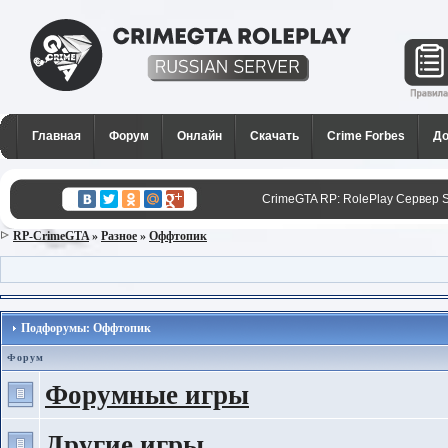
CrimeGTA RP - Лучший РП
сервер SAMP в России для
Главная
Форум
Онлайн
Скачать
Crime Forbes
До
GTA San Andreas
CrimeGTA RP: RolePlay Сервер 
RP-CrimeGTA
»
Разное
»
Оффтопик
Подфорумы: Оффтопик
Форум
Форумные игры
Другие игры