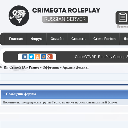
CrimeGTA RP - Лучший РП
сервер SAMP в России для
Главная
Форум
Онлайн
Скачать
Crime Forbes
До
GTA San Andreas
CrimeGTA RP: RolePlay Сервер 
RP-CrimeGTA
»
Разное
»
Оффтопик
»
Архив
»
Деканат
Сообщение форума
Посетители, находящиеся в группе
Гости
, не могут просматривать данный форум.