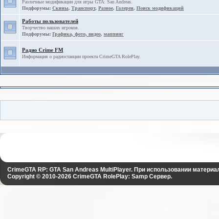
Различные модификации для игры GTA: San Andreas.
Подфорумы:
Скины
,
Транспорт
,
Разное
,
Галереи
,
Поиск модификаций
Работы пользователей
Творчество наших игроков.
Подфорумы:
Графика, фото, видео
,
маппинг
Радио Crime FM
Информация о радиостанции проекта CrimeGTA RolePlay.
CrimeGTA RP: GTA San Andreas MultiPlayer. При использовании материа
Copyright © 2010-2026
CrimeGTA RolePlay: Samp Сервер
.