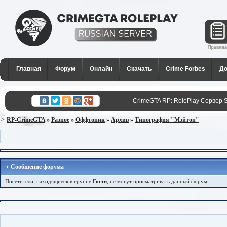
CrimeGTA RP - Лучший РП
сервер SAMP в России для
Главная
Форум
Онлайн
Скачать
Crime Forbes
До
GTA San Andreas
CrimeGTA RP: RolePlay Сервер 
RP-CrimeGTA
»
Разное
»
Оффтопик
»
Архив
»
Типография "Мэйтон"
Сообщение форума
Посетители, находящиеся в группе
Гости
, не могут просматривать данный форум.