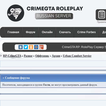
CrimeGTA RP - Лучший РП
сервер SAMP в России для
Главная
Форум
Онлайн
Скачать
Crime Forbes
До
GTA San Andreas
CrimeGTA RP: RolePlay Сервер 
RP-CrimeGTA
»
Разное
»
Оффтопик
»
Архив
»
Urban Comfort Service
Сообщение форума
Посетители, находящиеся в группе
Гости
, не могут просматривать данный форум.