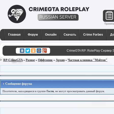
CrimeGTA RP - Лучший РП
сервер SAMP в России для
Главная
Форум
Онлайн
Скачать
Crime Forbes
До
GTA San Andreas
CrimeGTA RP: RolePlay Сервер 
RP-CrimeGTA
»
Разное
»
Оффтопик
»
Архив
»
Частная клиника "Мэйтон"
Сообщение форума
Посетители, находящиеся в группе
Гости
, не могут просматривать данный форум.