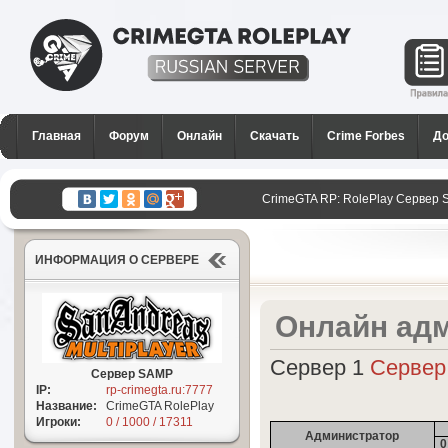
CrimeGTA RP - Лучший РП
сервер SAMP в России для
Главная
Форум
Онлайн
Скачать
Crime Forbes
До
GTA San Andreas
CrimeGTA RP: RolePlay Сервер 
ИНФОРМАЦИЯ О СЕРВЕРЕ
Онлайн адм
Сервер 1
Сервер
Сервер SAMP
IP:
rp-crimegta.ru:7777
Название:
CrimeGTA RolePlay
Игроки:
0 / 1000 / 17311
Администратор
0