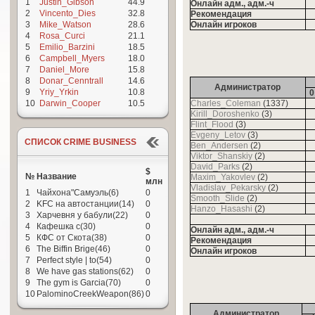
1
Justin_Gibson
44.9
Онлайн адм., адм.-ч
2
Vincento_Dies
32.8
Рекомендация
3
Mike_Watson
28.6
Онлайн игроков
4
Rosa_Curci
21.1
5
Emilio_Barzini
18.5
6
Campbell_Myers
18.0
7
Daniel_More
15.8
8
Donar_Cenntrall
14.6
Администратор
9
Yriy_Yrkin
10.8
0
10
Darwin_Cooper
10.5
Charles_Coleman
(1337)
Kirill_Doroshenko
(3)
Flint_Flood
(3)
Evgeny_Letov
(3)
СПИСОК CRIME BUSINESS
Ben_Andersen
(2)
Viktor_Shanskiy
(2)
David_Parks
(2)
$
№
Название
Maxim_Yakovlev
(2)
млн
Vladislav_Pekarsky
(2)
1
Чайхона"Самуэль(6)
0
Smooth_Slide
(2)
2
KFC на автостанции(14)
0
Hanzo_Hasashi
(2)
3
Харчевня у бабули(22)
0
4
Кафешка с(30)
0
Онлайн адм., адм.-ч
5
КФС от Скота(38)
0
Рекомендация
6
The Biffin Brige(46)
0
Онлайн игроков
7
Perfect style | to(54)
0
8
We have gas stations(62)
0
9
The gym is Garcia(70)
0
10
PalominoCreekWeapon(86)
0
Администратор