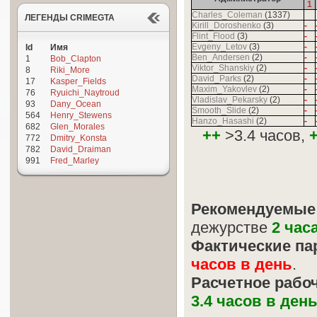
1
Charles_Coleman
(1337)
ЛЕГЕНДЫ CRIMEGTA
Kirill_Doroshenko
(3)
-
Flint_Flood
(3)
-
Evgeny_Letov
(3)
-
Id
Имя
Ben_Andersen
(2)
-
1
Bob_Clapton
Viktor_Shanskiy
(2)
-
8
Riki_More
David_Parks
(2)
-
17
Kasper_Fields
Maxim_Yakovlev
(2)
-
76
Ryuichi_Naytroud
Vladislav_Pekarsky
(2)
-
93
Dany_Ocean
Smooth_Slide
(2)
-
564
Henry_Stewens
Hanzo_Hasashi
(2)
-
682
Glen_Morales
++
>3.4 часов,
772
Dmitry_Konsta
782
David_Draiman
991
Fred_Marley
Рекомендуемые
дежурстве
2 час
Фактические па
часов в день
.
Расчетное рабо
3.4 часов в ден