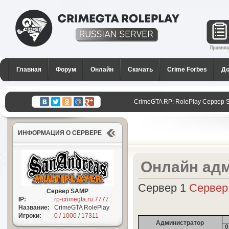
CrimeGTA RP - Лучший РП
сервер SAMP в России для
Главная
Форум
Онлайн
Скачать
Crime Forbes
До
GTA San Andreas
CrimeGTA RP: RolePlay Сервер 
ИНФОРМАЦИЯ О СЕРВЕРЕ
Онлайн адм
Сервер 1
Сервер
Сервер SAMP
IP:
rp-crimegta.ru:7777
Название:
CrimeGTA RolePlay
Игроки:
0 / 1000 / 17311
Администратор
0