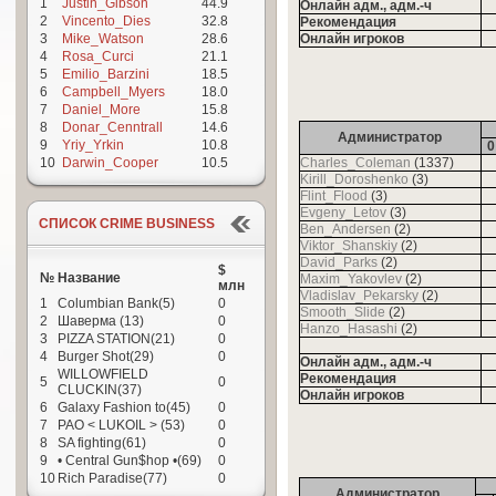
1
Justin_Gibson
44.9
Онлайн адм., адм.-ч
2
Vincento_Dies
32.8
Рекомендация
3
Mike_Watson
28.6
Онлайн игроков
4
Rosa_Curci
21.1
5
Emilio_Barzini
18.5
6
Campbell_Myers
18.0
7
Daniel_More
15.8
8
Donar_Cenntrall
14.6
Администратор
9
Yriy_Yrkin
10.8
0
10
Darwin_Cooper
10.5
Charles_Coleman
(1337)
Kirill_Doroshenko
(3)
Flint_Flood
(3)
Evgeny_Letov
(3)
СПИСОК CRIME BUSINESS
Ben_Andersen
(2)
Viktor_Shanskiy
(2)
David_Parks
(2)
$
№
Название
Maxim_Yakovlev
(2)
млн
Vladislav_Pekarsky
(2)
1
Columbian Bank(5)
0
Smooth_Slide
(2)
2
Шаверма (13)
0
Hanzo_Hasashi
(2)
3
PIZZA STATION(21)
0
4
Burger Shot(29)
0
Онлайн адм., адм.-ч
WILLOWFIELD
Рекомендация
5
0
CLUCKIN(37)
Онлайн игроков
6
Galaxy Fashion to(45)
0
7
PAO < LUKOIL > (53)
0
8
SA fighting(61)
0
9
• Сentral Gun$hop •(69)
0
10
Rich Paradise(77)
0
Администратор