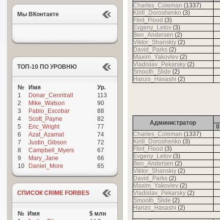
Charles_Coleman
(1337)
Kirill_Doroshenko
(3)
Мы ВКонтакте
Flint_Flood
(3)
Evgeny_Letov
(3)
Ben_Andersen
(2)
Viktor_Shanskiy
(2)
David_Parks
(2)
Maxim_Yakovlev
(2)
Vladislav_Pekarsky
(2)
ТОП-10 ПО УРОВНЮ
Smooth_Slide
(2)
Hanzo_Hasashi
(2)
№
Имя
Ур.
1
Donar_Cenntrall
113
2
Mike_Watson
90
3
Pablo_Escobar
88
4
Scott_Payne
82
Администратор
5
Eric_Wright
77
0
Charles_Coleman
(1337)
6
Azat_Azamat
74
Kirill_Doroshenko
(3)
7
Justin_Gibson
72
Flint_Flood
(3)
8
Campbell_Myers
67
Evgeny_Letov
(3)
9
Mary_Jane
66
Ben_Andersen
(2)
10
Daniel_More
65
Viktor_Shanskiy
(2)
David_Parks
(2)
Maxim_Yakovlev
(2)
СПИСОК CRIME FORBES
Vladislav_Pekarsky
(2)
Smooth_Slide
(2)
Hanzo_Hasashi
(2)
№
Имя
$ млн