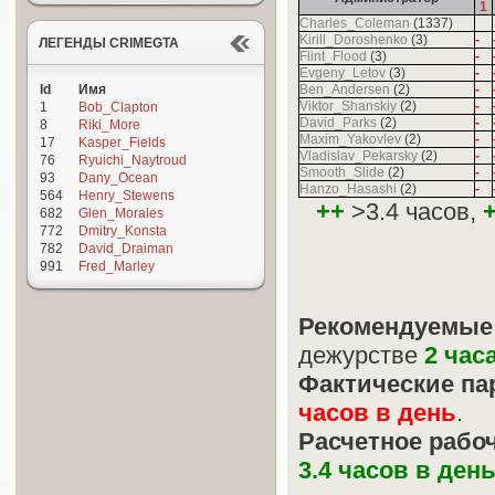
1
Charles_Coleman
(1337)
Kirill_Doroshenko
(3)
-
ЛЕГЕНДЫ CRIMEGTA
Flint_Flood
(3)
-
Evgeny_Letov
(3)
-
Id
Имя
Ben_Andersen
(2)
-
Viktor_Shanskiy
(2)
-
1
Bob_Clapton
David_Parks
(2)
-
8
Riki_More
Maxim_Yakovlev
(2)
-
17
Kasper_Fields
Vladislav_Pekarsky
(2)
-
76
Ryuichi_Naytroud
Smooth_Slide
(2)
-
93
Dany_Ocean
Hanzo_Hasashi
(2)
-
564
Henry_Stewens
++
>3.4 часов,
682
Glen_Morales
772
Dmitry_Konsta
782
David_Draiman
991
Fred_Marley
Рекомендуемые
дежурстве
2 час
Фактические па
часов в день
.
Расчетное рабо
3.4 часов в ден