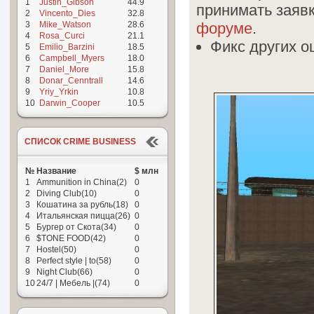
1
Justin_Gibson
44.9
принимать заявк
2
Vincento_Dies
32.8
3
Mike_Watson
28.6
форуме
.
4
Rosa_Curci
21.1
Фикс других о
5
Emilio_Barzini
18.5
6
Campbell_Myers
18.0
7
Daniel_More
15.8
8
Donar_Cenntrall
14.6
9
Yriy_Yrkin
10.8
10
Darwin_Cooper
10.5
СПИСОК CRIME BUSINESS
№
Название
$ млн
1
Ammunition in China(2)
0
2
Diving Club(10)
0
3
Кошатина за рубль(18)
0
4
Итальянская пицца(26)
0
5
Бургер от Скота(34)
0
6
$TONE FOOD(42)
0
7
Hostel(50)
0
8
Perfect style | to(58)
0
9
Night Club(66)
0
10
24/7 | Мебель |(74)
0