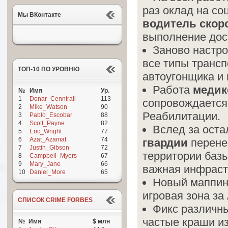
раз оклад на с
Мы ВКонтакте
водитель скор
выполнение дост
Заново настр
все типы трансп
ТОП-10 ПО УРОВНЮ
автоугонщика и 
Работа
медик
№
Имя
Ур.
1
Donar_Cenntrall
113
сопровождается 
2
Mike_Watson
90
Реабилитации.
3
Pablo_Escobar
88
4
Scott_Payne
82
Вслед за ост
5
Eric_Wright
77
6
Azat_Azamat
74
гвардии
перене
7
Justin_Gibson
72
территории базы
8
Campbell_Myers
67
9
Mary_Jane
66
важная инфраст
10
Daniel_More
65
Новый маппин
игровая зона з
СПИСОК CRIME FORBES
Фикс различн
частые краши и
№
Имя
$ млн