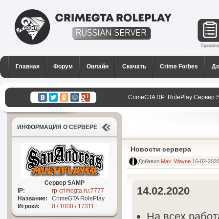
CrimeGTA RP - Лучший РП
сервер SAMP в России для
Главная
Форум
Онлайн
Скачать
Crime Forbes
До
GTA San Andreas
CrimeGTA RP: RolePlay Сервер 
GTA San Andreas в России!
ИНФОРМАЦИЯ О СЕРВЕРЕ
Новости сервера
Добавил
Max_Wayne
16-02-2020
Сервер SAMP
14.02.2020
IP:
rp-crimegta.ru:7777
Название:
CrimeGTA RolePlay
Игроки:
0 / 1000 / 17311
На всех работ