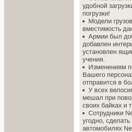
удобной загрузк
погрузки!
Модели грузов
вместимость да
Армии был доб
добавлен интерь
установлен ящи
учения.
Изменениям по
Вашего персона
отправится в б
У всех велоси
мешал при повор
своих байках и 
Сотрудники Ne
угодно, сделать
автомобилях New