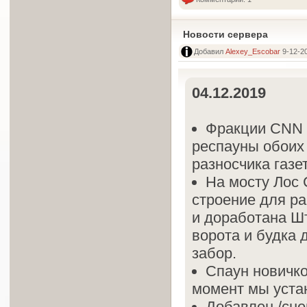
Новости сервера
Добавил
Alexey_Escobar
9-12-20
04.12.2019
Фракции CNN и
респауны обоих
разносчика газет
На мосту Лос
строение для ра
и доработана Ш
ворота и будка 
забор.
Спаун новичко
момент мы уста
Добавлен /сне