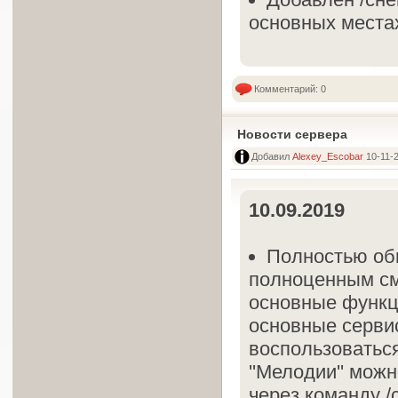
основных места
Комментарий: 0
Новости сервера
Добавил
Alexey_Escobar
10-11-2
10.09.2019
Полностью обн
полноценным см
основные функц
основные серви
воспользоватьс
''Мелодии'' мож
через команду /c