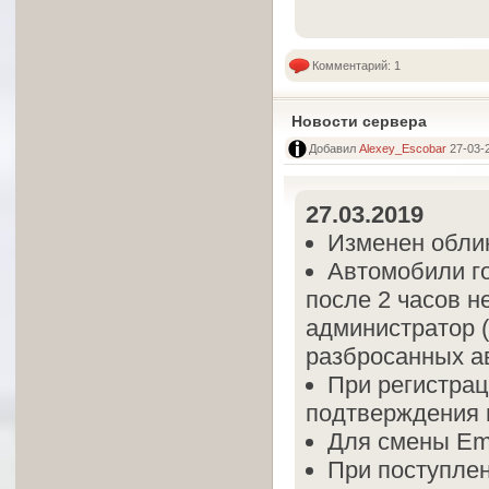
Комментарий: 1
Новости сервера
Добавил
Alexey_Escobar
27-03-2
27.03.2019
Изменен облик
Автомобили г
после 2 часов н
администратор (
разбросанных а
При регистрац
подтверждения п
Для смены Ema
При поступле