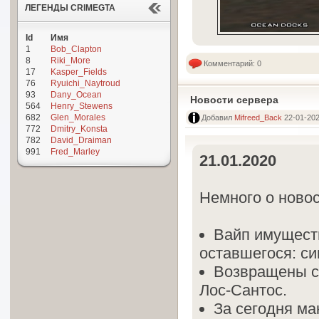
ЛЕГЕНДЫ CRIMEGTA
Id
Имя
1
Bob_Clapton
8
Riki_More
Комментарий: 0
17
Kasper_Fields
76
Ryuichi_Naytroud
93
Dany_Ocean
Новости сервера
564
Henry_Stewens
682
Glen_Morales
Добавил
Mifreed_Back
22-01-202
772
Dmitry_Konsta
782
David_Draiman
991
Fred_Marley
21.01.2020
Немного о новос
Вайп имуществ
оставшегося: си
Возвращены с
Лос-Сантос.
За сегодня ма