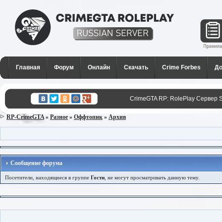
CrimeGTA RP - Лучший РП
сервер SAMP в России для
Главная
Форум
Онлайн
Скачать
Crime Forbes
До
GTA San Andreas
CrimeGTA RP: RolePlay Сервер 
RP-CrimeGTA
»
Разное
»
Оффтопик
»
Архив
Сообщение форума
Посетители, находящиеся в группе
Гости
, не могут просматривать данную тему.