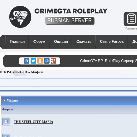
CrimeGTA RP - Лучший РП
сервер SAMP в России для
Главная
Форум
Онлайн
Скачать
Crime Forbes
До
GTA San Andreas
CrimeGTA RP: RolePlay Сервер 
RP-CrimeGTA
»
Мафии
Мафии
Форум
THE STEEL CITY MAFIA