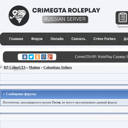
CrimeGTA RP - Лучший РП
сервер SAMP в России для
Главная
Форум
Онлайн
Скачать
Crime Forbes
До
GTA San Andreas
CrimeGTA RP: RolePlay Сервер 
RP-CrimeGTA
»
Мафии
»
Columbian Airlines
Сообщение форума
Посетители, находящиеся в группе
Гости
, не могут просматривать данный форум.