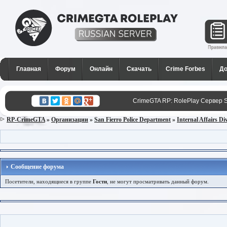
CrimeGTA RP - Лучший РП
сервер SAMP в России для
Главная
Форум
Онлайн
Скачать
Crime Forbes
До
GTA San Andreas
CrimeGTA RP: RolePlay Сервер 
RP-CrimeGTA
»
Организации
»
San Fierro Police Department
»
Internal Affairs Di
Сообщение форума
Посетители, находящиеся в группе
Гости
, не могут просматривать данный форум.