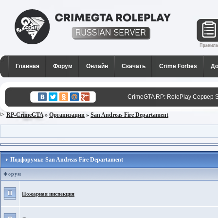
CrimeGTA RP - Лучший РП
сервер SAMP в России для
Главная
Форум
Онлайн
Скачать
Crime Forbes
До
GTA San Andreas
CrimeGTA RP: RolePlay Сервер 
RP-CrimeGTA
»
Организации
»
San Andreas Fire Departament
Подфорумы: San Andreas Fire Departament
Форум
Пожарная инспекция