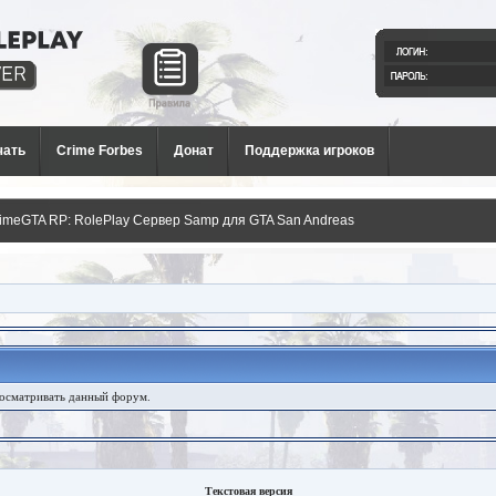
й РП
и для
чать
Crime Forbes
Донат
Поддержка игроков
imeGTA RP: RolePlay Сервер Samp для GTA San Andreas
росматривать данный форум.
Текстовая версия