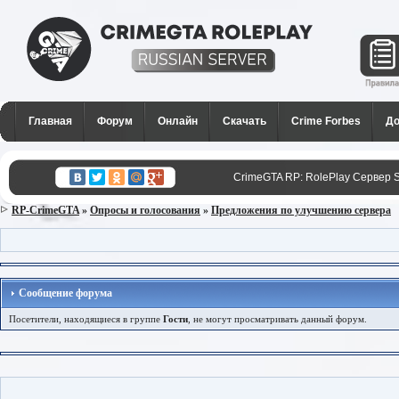
CrimeGTA RP - Лучший РП
сервер SAMP в России для
Главная
Форум
Онлайн
Скачать
Crime Forbes
До
GTA San Andreas
CrimeGTA RP: RolePlay Сервер 
RP-CrimeGTA
»
Опросы и голосования
»
Предложения по улучшению сервера
Сообщение форума
Посетители, находящиеся в группе
Гости
, не могут просматривать данный форум.