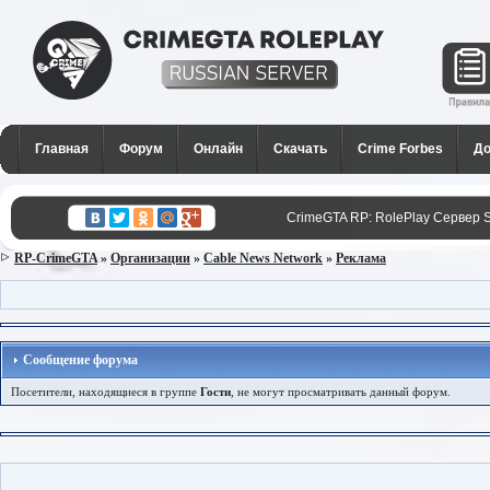
CrimeGTA RP - Лучший РП
сервер SAMP в России для
Главная
Форум
Онлайн
Скачать
Crime Forbes
До
GTA San Andreas
CrimeGTA RP: RolePlay Сервер 
RP-CrimeGTA
»
Организации
»
Cable News Network
»
Реклама
Сообщение форума
Посетители, находящиеся в группе
Гости
, не могут просматривать данный форум.