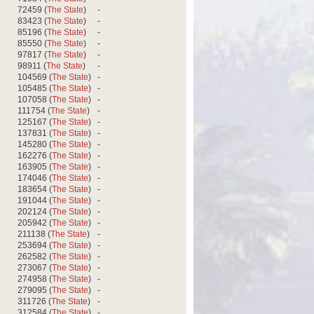
72459 (
The State
)
-
83423 (
The State
)
-
85196 (
The State
)
-
85550 (
The State
)
-
97817 (
The State
)
-
98911 (
The State
)
-
104569 (
The State
)
-
105485 (
The State
)
-
107058 (
The State
)
-
111754 (
The State
)
-
125167 (
The State
)
-
137831 (
The State
)
-
145280 (
The State
)
-
162276 (
The State
)
-
163905 (
The State
)
-
174046 (
The State
)
-
183654 (
The State
)
-
191044 (
The State
)
-
202124 (
The State
)
-
205942 (
The State
)
-
211138 (
The State
)
-
253694 (
The State
)
-
262582 (
The State
)
-
273067 (
The State
)
-
274958 (
The State
)
-
279095 (
The State
)
-
311726 (
The State
)
-
312584 (
The State
)
-