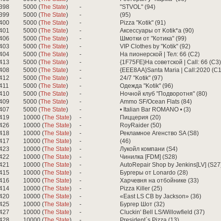
398
5000 (
The State
)
-
"STVOL" (94)
399
5000 (
The State
)
-
(95)
400
5000 (
The State
)
-
Pizza "Kotik" (91)
401
5000 (
The State
)
-
Аксессуары от Kotik*a (90)
406
5000 (
The State
)
-
Шмотки от "Котика" (99)
403
5000 (
The State
)
-
VIP Clothes by "Kotik" (92)
404
5000 (
The State
)
-
На пионерской | Тел: 66 (C2)
413
5000 (
The State
)
-
{1F75FE}На советской | Call: 66 (C3)
408
5000 (
The State
)
-
{EEE8AA}Santa Maria | Call:2020 (C1
412
5000 (
The State
)
-
24/7 "Kotik" (97)
411
5000 (
The State
)
-
Одежда "Kotik" (96)
410
5000 (
The State
)
-
Ночной клуб "Подворотня" (80)
409
5000 (
The State
)
-
Ammo SF/Ocean Flats (84)
407
5000 (
The State
)
-
• Italian Bar ROMANO • (3)
419
10000 (
The State
)
-
Пиццерия (20)
426
10000 (
The State
)
-
RoyRaider (50)
418
10000 (
The State
)
-
Рекламное Агенство SA (S8)
417
10000 (
The State
)
-
(46)
423
10000 (
The State
)
-
Лукойл компани (S4)
422
10000 (
The State
)
-
Чинилка [FDM] (S28)
421
10000 (
The State
)
-
AutoRepair Shop by Jenkins[LV] (S27
415
10000 (
The State
)
-
Бургеры от Lonardo (28)
416
10000 (
The State
)
-
Харчевня на отбойнике (33)
414
10000 (
The State
)
-
Pizza Killer (25)
420
10000 (
The State
)
-
«East LS CB by Jackson» (36)
425
10000 (
The State
)
-
Бургер Шот (32)
427
10000 (
The State
)
-
Cluckin' Bell LS/Willowfield (37)
428
10000 (
The State
)
-
President`s Pizza (13)