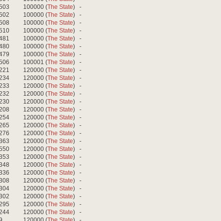
503
100000 (
The State
)
-
502
100000 (
The State
)
-
508
100000 (
The State
)
-
510
100000 (
The State
)
-
481
100000 (
The State
)
-
480
100000 (
The State
)
-
479
100000 (
The State
)
-
506
100001 (
The State
)
-
221
120000 (
The State
)
-
234
120000 (
The State
)
-
233
120000 (
The State
)
-
232
120000 (
The State
)
-
230
120000 (
The State
)
-
208
120000 (
The State
)
-
254
120000 (
The State
)
-
265
120000 (
The State
)
-
276
120000 (
The State
)
-
363
120000 (
The State
)
-
550
120000 (
The State
)
-
353
120000 (
The State
)
-
348
120000 (
The State
)
-
336
120000 (
The State
)
-
308
120000 (
The State
)
-
304
120000 (
The State
)
-
302
120000 (
The State
)
-
295
120000 (
The State
)
-
244
120000 (
The State
)
-
9
120000 (
The State
)
-