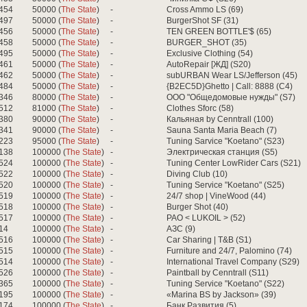
454
50000 (
The State
)
-
Cross Ammo LS (69)
497
50000 (
The State
)
-
BurgerShot SF (31)
456
50000 (
The State
)
-
TEN GREEN BOTTLE'$ (65)
458
50000 (
The State
)
-
BURGER_SHOT (35)
495
50000 (
The State
)
-
Exclusive Clothing (54)
461
50000 (
The State
)
-
AutoRepair [ЖД] (S20)
462
50000 (
The State
)
-
subURBAN Wear LS/Jefferson (45)
484
50000 (
The State
)
-
{B2EC5D}Ghetto | Call: 8888 (C4)
346
80000 (
The State
)
-
ООО "Общедомовые нужды" (S7)
512
81000 (
The State
)
-
Clothes Sforc (58)
380
90000 (
The State
)
-
Кальяная by Cenntrall (100)
341
90000 (
The State
)
-
Sauna Santa Maria Beach (7)
223
95000 (
The State
)
-
Tuning Sarvice "Koetano" (S23)
138
100000 (
The State
)
-
Электрическая станция (S5)
524
100000 (
The State
)
-
Tuning Center LowRider Cars (S21)
522
100000 (
The State
)
-
Diving Club (10)
520
100000 (
The State
)
-
Tuning Service "Koetano" (S25)
519
100000 (
The State
)
-
24/7 shop | VineWood (44)
518
100000 (
The State
)
-
Burger Shot (40)
517
100000 (
The State
)
-
PAO < LUKOIL > (52)
14
100000 (
The State
)
-
АЗС (9)
516
100000 (
The State
)
-
Car Sharing | T&B (S1)
515
100000 (
The State
)
-
Furniture and 24/7, Palomino (74)
514
100000 (
The State
)
-
International Travel Company (S29)
526
100000 (
The State
)
-
Paintball by Cenntrall (S11)
365
100000 (
The State
)
-
Tuning Service "Koetano" (S22)
195
100000 (
The State
)
-
«Marina BS by Jackson» (39)
174
100000 (
The State
)
-
Банк Развития (5)