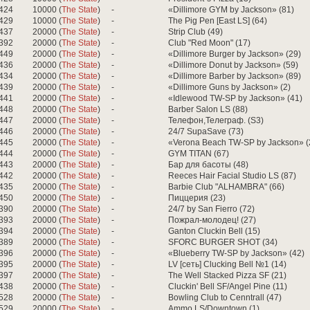
424
10000 (
The State
)
-
«Dillimore GYM by Jackson» (81)
429
10000 (
The State
)
-
The Pig Pen [East LS] (64)
437
20000 (
The State
)
-
Strip Club (49)
392
20000 (
The State
)
-
Club "Red Moon" (17)
449
20000 (
The State
)
-
«Dillimore Burger by Jackson» (29)
436
20000 (
The State
)
-
«Dillimore Donut by Jackson» (59)
434
20000 (
The State
)
-
«Dillimore Barber by Jackson» (89)
439
20000 (
The State
)
-
«Dillimore Guns by Jackson» (2)
441
20000 (
The State
)
-
«Idlewood TW-SP by Jackson» (41)
448
20000 (
The State
)
-
Barber Salon LS (88)
447
20000 (
The State
)
-
Телефон,Телеграф. (S3)
446
20000 (
The State
)
-
24/7 SupaSave (73)
445
20000 (
The State
)
-
«Verona Beach TW-SP by Jackson» (
444
20000 (
The State
)
-
GYM TITAN (67)
443
20000 (
The State
)
-
Бар для басоты (48)
442
20000 (
The State
)
-
Reeces Hair Facial Studio LS (87)
435
20000 (
The State
)
-
Barbie Club "ALHAMBRA" (66)
450
20000 (
The State
)
-
Пиццерия (23)
390
20000 (
The State
)
-
24/7 by San Fierro (72)
393
20000 (
The State
)
-
Пожрал-молодец! (27)
394
20000 (
The State
)
-
Ganton Cluckin Bell (15)
389
20000 (
The State
)
-
SFORC BURGER SHOT (34)
396
20000 (
The State
)
-
«Blueberry TW-SP by Jackson» (42)
395
20000 (
The State
)
-
LV [сеть] Clucking Bell №1 (14)
397
20000 (
The State
)
-
The Well Stacked Pizza SF (21)
438
20000 (
The State
)
-
Cluckin' Bell SF/Angel Pine (11)
528
20000 (
The State
)
-
Bowling Club to Cenntrall (47)
529
20000 (
The State
)
-
Ammo LS/Downtown (1)