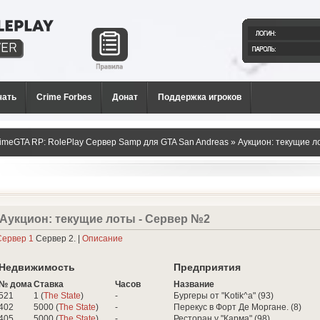
й РП
и для
чать
Crime Forbes
Донат
Поддержка игроков
imeGTA RP: RolePlay Сервер Samp для GTA San Andreas
» Аукцион: текущие л
Аукцион: текущие лоты - Сервер №2
Сервер 1
Сервер 2. |
Описание
Недвижимость
Предприятия
№ дома
Ставка
Часов
Название
521
1 (
The State
)
-
Бургеры от "Kotik^a" (93)
402
5000 (
The State
)
-
Перекус в Форт Де Моргане. (8)
405
5000 (
The State
)
-
Ресторан у "Карма" (98)