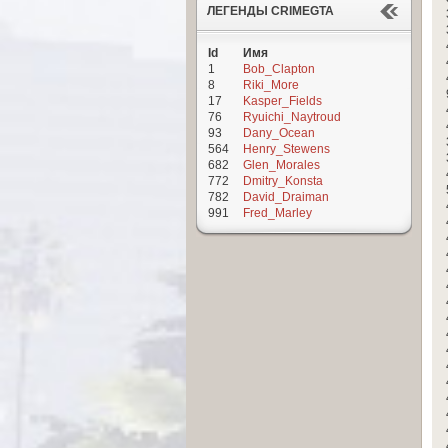
ЛЕГЕНДЫ CRIMEGTA
Id
Имя
1
Bob_Clapton
8
Riki_More
17
Kasper_Fields
76
Ryuichi_Naytroud
93
Dany_Ocean
564
Henry_Stewens
682
Glen_Morales
772
Dmitry_Konsta
782
David_Draiman
991
Fred_Marley