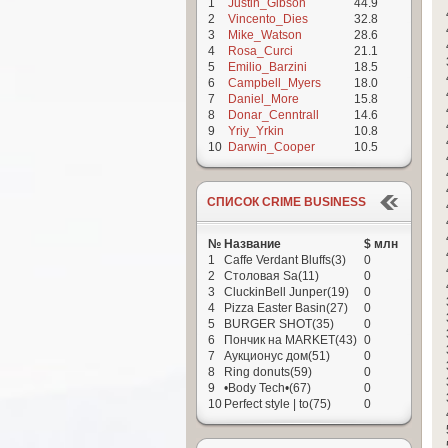
1
Justin_Gibson
44.9
2
Vincento_Dies
32.8
3
Mike_Watson
28.6
4
Rosa_Curci
21.1
5
Emilio_Barzini
18.5
6
Campbell_Myers
18.0
7
Daniel_More
15.8
8
Donar_Cenntrall
14.6
9
Yriy_Yrkin
10.8
10
Darwin_Cooper
10.5
СПИСОК CRIME BUSINESS
№
Название
$ млн
1
Caffe Verdant Bluffs(3)
0
2
Столовая Sa(11)
0
3
CluckinBell Junper(19)
0
4
Pizza Easter Basin(27)
0
5
BURGER SHOT(35)
0
6
Пончик на MARKET(43)
0
7
Аукционус дом(51)
0
8
Ring donuts(59)
0
9
•Body Tech•(67)
0
10
Perfect style | to(75)
0