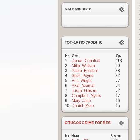
Мы ВКонтакте
ТОП-10 ПО УРОВНЮ
№
Имя
Ур.
1
Donar_Cenntrall
113
2
Mike_Watson
90
3
Pablo_Escobar
88
4
Scott_Payne
82
5
Eric_Wright
77
6
Azat_Azamat
74
7
Justin_Gibson
72
8
Campbell_Myers
67
9
Mary_Jane
66
10
Daniel_More
65
СПИСОК CRIME FORBES
№
Имя
$ млн