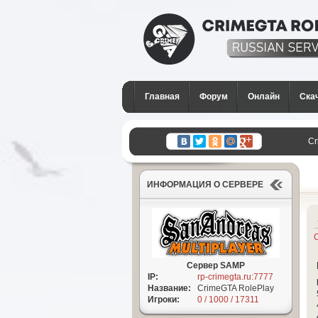
CrimeGTA RP - Лучши
сервер SAMP в Росси
Главная
Форум
Онлайн
Ска
GTA San Andreas
Cr
ИНФОРМАЦИЯ О СЕРВЕРЕ
Сервер SAMP
IP:
rp-crimegta.ru:7777
Название:
CrimeGTA RolePlay
Игроки:
0 / 1000 / 17311