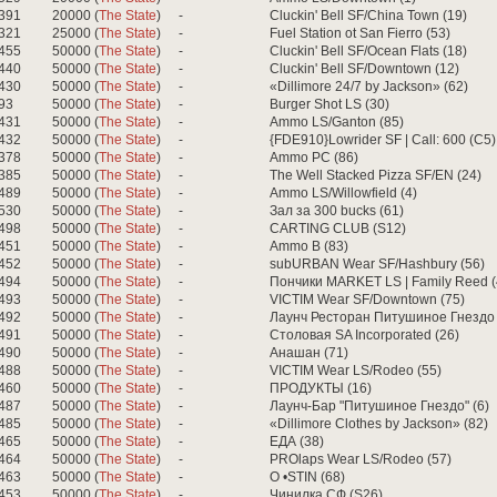
391
20000 (
The State
)
-
Cluckin' Bell SF/China Town (19)
321
25000 (
The State
)
-
Fuel Station ot San Fierro (53)
455
50000 (
The State
)
-
Cluckin' Bell SF/Ocean Flats (18)
440
50000 (
The State
)
-
Cluckin' Bell SF/Downtown (12)
430
50000 (
The State
)
-
«Dillimore 24/7 by Jackson» (62)
93
50000 (
The State
)
-
Burger Shot LS (30)
431
50000 (
The State
)
-
Ammo LS/Ganton (85)
432
50000 (
The State
)
-
{FDE910}Lowrider SF | Call: 600 (C5)
378
50000 (
The State
)
-
Ammo PC (86)
385
50000 (
The State
)
-
The Well Stacked Pizza SF/EN (24)
489
50000 (
The State
)
-
Ammo LS/Willowfield (4)
530
50000 (
The State
)
-
Зал за 300 bucks (61)
498
50000 (
The State
)
-
CARTING CLUB (S12)
451
50000 (
The State
)
-
Ammo B (83)
452
50000 (
The State
)
-
subURBAN Wear SF/Hashbury (56)
494
50000 (
The State
)
-
Пончики MARKET LS | Family Reed (
493
50000 (
The State
)
-
VICTIM Wear SF/Downtown (75)
492
50000 (
The State
)
-
Лаунч Ресторан Питушиное Гнездо 
491
50000 (
The State
)
-
Столовая SA Incorporated (26)
490
50000 (
The State
)
-
Анашан (71)
488
50000 (
The State
)
-
VICTIM Wear LS/Rodeo (55)
460
50000 (
The State
)
-
ПРОДУКТЫ (16)
487
50000 (
The State
)
-
Лаунч-Бар "Питушиное Гнездо" (6)
485
50000 (
The State
)
-
«Dillimore Clothes by Jackson» (82)
465
50000 (
The State
)
-
ЕДА (38)
464
50000 (
The State
)
-
PROlaps Wear LS/Rodeo (57)
463
50000 (
The State
)
-
O •STIN (68)
453
50000 (
The State
)
-
Чинилка СФ (S26)