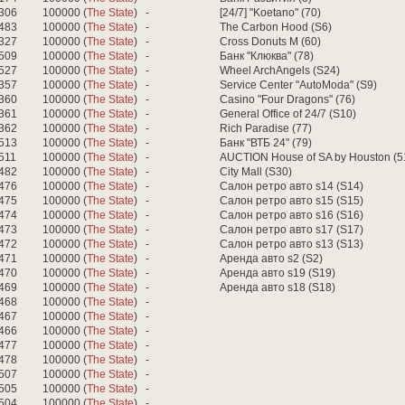
306
100000 (
The State
)
-
[24/7] "Koetano" (70)
483
100000 (
The State
)
-
The Carbon Hood (S6)
327
100000 (
The State
)
-
Cross Donuts M (60)
509
100000 (
The State
)
-
Банк "Клюква" (78)
527
100000 (
The State
)
-
Wheel ArchAngels (S24)
357
100000 (
The State
)
-
Service Center "AutoModa" (S9)
360
100000 (
The State
)
-
Casino "Four Dragons" (76)
361
100000 (
The State
)
-
General Office of 24/7 (S10)
362
100000 (
The State
)
-
Rich Paradise (77)
513
100000 (
The State
)
-
Банк "ВТБ 24" (79)
511
100000 (
The State
)
-
AUCTION House of SA by Houston (5
482
100000 (
The State
)
-
City Mall (S30)
476
100000 (
The State
)
-
Cалон ретро авто s14 (S14)
475
100000 (
The State
)
-
Салон ретро авто s15 (S15)
474
100000 (
The State
)
-
Салон ретро авто s16 (S16)
473
100000 (
The State
)
-
Салон ретро авто s17 (S17)
472
100000 (
The State
)
-
Салон ретро авто s13 (S13)
471
100000 (
The State
)
-
Аренда авто s2 (S2)
470
100000 (
The State
)
-
Аренда авто s19 (S19)
469
100000 (
The State
)
-
Аренда авто s18 (S18)
468
100000 (
The State
)
-
467
100000 (
The State
)
-
466
100000 (
The State
)
-
477
100000 (
The State
)
-
478
100000 (
The State
)
-
507
100000 (
The State
)
-
505
100000 (
The State
)
-
504
100000 (
The State
)
-