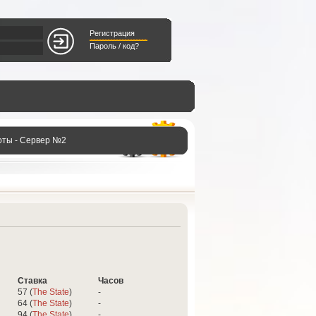
Регистрация
Пароль / код?
оты - Сервер №2
Ставка
Часов
57 (
The State
)
-
64 (
The State
)
-
94 (
The State
)
-