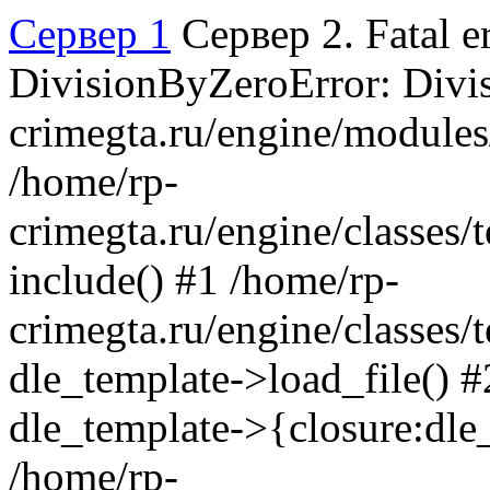
Сервер 1
Сервер 2. Fatal e
DivisionByZeroError: Divis
crimegta.ru/engine/modules
/home/rp-
crimegta.ru/engine/classes/
include() #1 /home/rp-
crimegta.ru/engine/classes/
dle_template->load_file() #2
dle_template->{closure:dle
/home/rp-