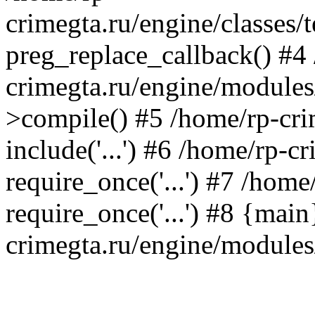
crimegta.ru/engine/classes/
preg_replace_callback() #4
crimegta.ru/engine/modules/
>compile() #5 /home/rp-cri
include('...') #6 /home/rp-c
require_once('...') #7 /hom
require_once('...') #8 {mai
crimegta.ru/engine/modules